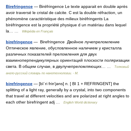
Birefringence
— Biréfringence Le texte apparait en double après
avoir traversé le cristal de calcite. C est la double réfraction, un
phénomène caractéristique des milieux biréfringents La
biréfringence est la propriété physique d un matériau dans lequel
la… …
Wikipédia en Français
birefringence
— Birefringence Двойное лучепреломление
Оптическое явление, обусловленное наличием у кристалла
различных показателей преломления для двух
взаимноперпендикулярных ориентаций плоскости поляризации
света. В общем случае, в двулучепреломляющих… …
Толковый
англо-русский словарь по нанотехнологии. - М.
birefringence
— [bī΄ri frin′jəns] n. [ BI 1 + REFRINGENT] the
splitting of a light ray, generally by a crystal, into two components
that travel at different velocities and are polarized at right angles to
each other birefringent adj …
English World dictionary