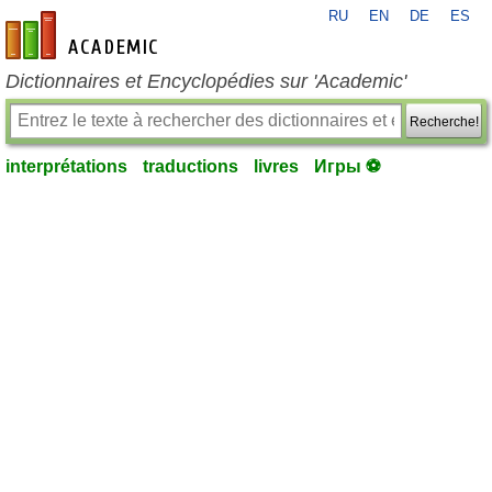
RU
EN
DE
ES
fr-academic.com
Dictionnaires et Encyclopédies sur 'Academic'
Recherche!
interprétations
traductions
livres
Игры ⚽