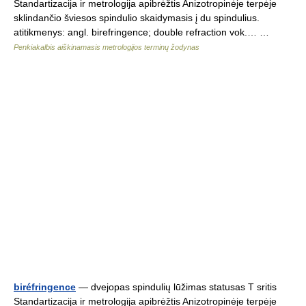
Standartizacija ir metrologija apibrėžtis Anizotropinėje terpėje
sklindančio šviesos spindulio skaidymasis į du spindulius.
atitikmenys: angl. birefringence; double refraction vok.… …
Penkiakalbis aiškinamasis metrologijos terminų žodynas
biréfringence
— dvejopas spindulių lūžimas statusas T sritis
Standartizacija ir metrologija apibrėžtis Anizotropinėje terpėje