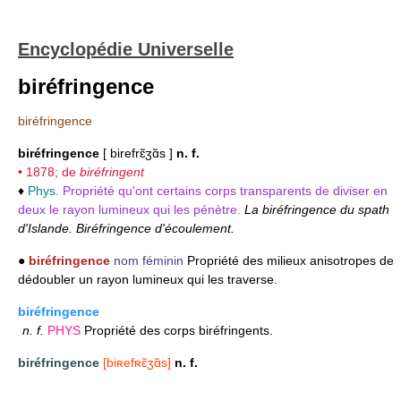
Encyclopédie Universelle
biréfringence
biréfringence
biréfringence
[ birefrɛ̃ʒɑ̃s ]
n. f.
• 1878; de
biréfringent
♦
Phys.
Propriété qu'ont certains corps transparents de diviser en
deux le rayon lumineux qui les pénètre.
La biréfringence du spath
d'Islande. Biréfringence d'écoulement.
●
biréfringence
nom féminin
Propriété des milieux anisotropes de
dédoubler un rayon lumineux qui les traverse.
biréfringence
n.
f.
PHYS
Propriété des corps biréfringents.
biréfringence
[biʀefʀɛ̃ʒɑ̃s]
n. f.