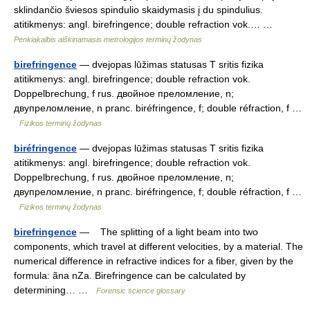
sklindančio šviesos spindulio skaidymasis į du spindulius.
atitikmenys: angl. birefringence; double refraction vok.… …
Penkiakalbis aiškinamasis metrologijos terminų žodynas
birefringence
— dvejopas lūžimas statusas T sritis fizika
atitikmenys: angl. birefringence; double refraction vok.
Doppelbrechung, f rus. двойное преломление, n;
двупреломление, n pranc. biréfringence, f; double réfraction, f …
Fizikos terminų žodynas
biréfringence
— dvejopas lūžimas statusas T sritis fizika
atitikmenys: angl. birefringence; double refraction vok.
Doppelbrechung, f rus. двойное преломление, n;
двупреломление, n pranc. biréfringence, f; double réfraction, f …
Fizikos terminų žodynas
birefringence
— The splitting of a light beam into two
components, which travel at different velocities, by a material. The
numerical difference in refractive indices for a fiber, given by the
formula: ãna nZa. Birefringence can be calculated by
determining… …
Forensic science glossary