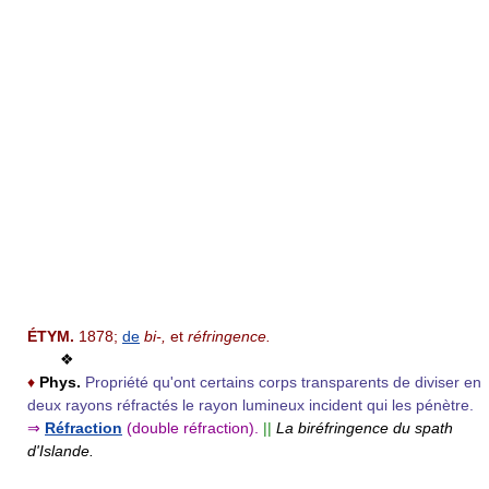
ÉTYM.
1878;
de
bi-,
et
réfringence.
❖
♦
Phys.
Propriété qu'ont certains corps transparents de diviser en
deux rayons réfractés le rayon lumineux incident qui les pénètre.
⇒
Réfraction
(double réfraction).
||
La biréfringence du spath
d'Islande.