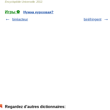
Encyclopédie Universelle
.
2012
.
Игры ⚽
Нужна курсовая?
biréacteur
biréfringent
Regardez d'autres dictionnaires: